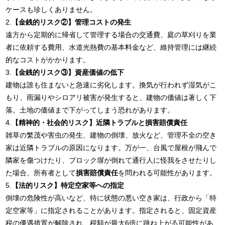
ケースも珍しくありません。
2.
【金銭的リスク②】管理コストの発生
遠方から定期的に帰省して管理する場合の交通費、庭の草刈りを業
者に依頼する費用、水道光熱費の基本料金など、維持管理には継続
的なコストがかかります。
3.
【金銭的リスク③】資産価値の低下
建物は誰も住まないと急速に劣化します。換気が行われず湿気がこ
もり、雨漏りやシロアリ被害が発生すると、建物の価値は著しく下
落。土地の価値まで下がってしまう恐れがあります。
4.
【精神的・社会的リスク】近隣トラブルと損害賠償責任
雑草の繁茂や害虫の発生、建物の倒壊、放火など、管理不全の空き
家は近隣トラブルの原因になります。万が一、台風で屋根が飛んで
隣家を傷つけたり、ブロック塀が倒れて通行人に怪我をさせたりし
た場合、所有者として
損害賠償責任
を問われる可能性があります。
5.
【法的リスク】特定空家等への指定
倒壊の危険性が高いなど、特に状態の悪い空き家は、行政から「特
定空家等」に指定されることがあります。指定されると、固定資産
税の優遇措置が解除され、税額が最大6倍に跳ね上がる可能性があ