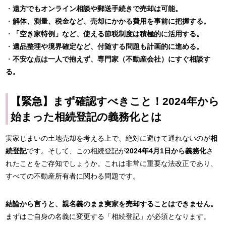
・
遠方でもオンライン相談や郵送手続きで売却は可能。
・
解体、測量、税金など、売却にかかる費用を事前に把握する。
・
「空き家特例」など、使える節税制度は積極的に活用する。
・
遺品整理や境界確定など、付随する問題も計画的に進める。
・
不安な点は一人で抱えず、専門家（不動産会社）にすぐ相談す
る。
【緊急】まず確認すべきこと！2024年から
始まった相続登記の義務化とは
実家じまいの土地売却を考える上で、絶対に避けて通れないのが
相
続登記
です。そして、この相続登記が
2024年4月1日から義務化
さ
れたことをご存知でしょうか。これは非常に重要な法改正であり、
すべての不動産所有者に関わる問題です。
結論から言うと、親名義のまま実家を売却することはできません。
まずはご自身の名義に変更する「相続登記」が必須となります。