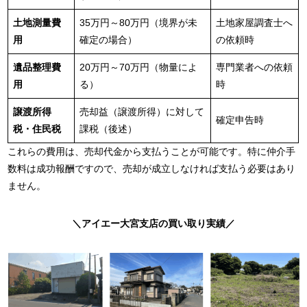
土地測量費
35万円～80万円（境界が未
土地家屋調査士へ
用
確定の場合）
の依頼時
遺品整理費
20万円～70万円（物量によ
専門業者への依頼
用
る）
時
譲渡所得
売却益（譲渡所得）に対して
確定申告時
税・住民税
課税（後述）
これらの費用は、売却代金から支払うことが可能です。特に仲介手
数料は成功報酬ですので、売却が成立しなければ支払う必要はあり
ません。
＼
アイエー大宮支店の買い取り実績
／