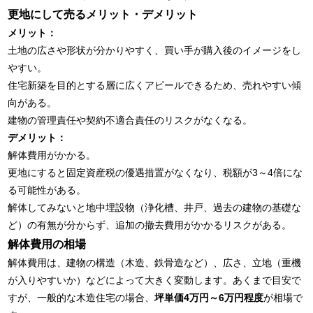
更地にして売るメリット・デメリット
メリット：
土地の広さや形状が分かりやすく、買い手が購入後のイメージをし
やすい。
住宅新築を目的とする層に広くアピールできるため、売れやすい傾
向がある。
建物の管理責任や契約不適合責任のリスクがなくなる。
デメリット：
解体費用がかかる。
更地にすると固定資産税の優遇措置がなくなり、税額が3～4倍にな
る可能性がある。
解体してみないと地中埋設物（浄化槽、井戸、過去の建物の基礎な
ど）の有無が分からず、追加の撤去費用がかかるリスクがある。
解体費用の相場
解体費用は、建物の構造（木造、鉄骨造など）、広さ、立地（重機
が入りやすいか）などによって大きく変動します。あくまで目安で
すが、一般的な木造住宅の場合、
坪単価4万円～6万円程度
が相場で