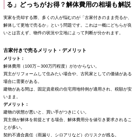
る」どっちがお得？解体費用の相場も解説
実家を売却する際、多くの人が悩むのが「古家付きのまま売るか、
解体して更地で売るか」という問題です。これは一概にどちらが良
いとは言えず、物件の状況や立地によって判断が分かれます。
古家付きで売るメリット・デメリット
メリット：
解体費用（100万～300万円程度）がかからない。
買主がリフォームして住みたい場合や、古民家としての価値がある
場合に需要がある。
建物がある間は、固定資産税の住宅用地特例が適用され、税額が安
いまま。
デメリット：
建物の状態が悪いと、買い手がつきにくい。
買主側が解体を前提とする場合、解体費用分を値引き要求されるこ
とが多い。
契約不適合責任（雨漏り、シロアリなど）のリスクが残る。