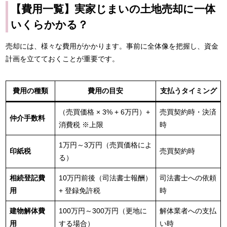
【費用一覧】実家じまいの土地売却に一体
いくらかかる？
売却には、様々な費用がかかります。事前に全体像を把握し、資金
計画を立てておくことが重要です。
費用の種類
費用の目安
支払うタイミング
（売買価格 × 3% + 6万円）+
売買契約時・決済
仲介手数料
消費税 ※上限
時
1万円～3万円（売買価格によ
印紙税
売買契約時
る）
相続登記費
10万円前後（司法書士報酬）
司法書士への依頼
用
+ 登録免許税
時
建物解体費
100万円～300万円（更地に
解体業者への支払
用
する場合）
い時