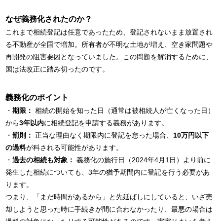
なぜ義務化されたのか？
これまで相続登記は任意であったため、登記されないまま放置され
る不動産が全国で増加。所有者が不明な土地が増え、空き家問題や
再開発の阻害要因となっていました。この問題を解消するために、
国は法改正に踏み切ったのです。
義務化のポイント
・
期限：
相続の開始を知った日（通常は被相続人が亡くなった日）
から
3年以内
に相続登記を申請する義務があります。
・
罰則：
正当な理由なく期限内に登記を怠った場合、
10万円以下
の過料
が科される可能性があります。
・
過去の相続も対象：
義務化の施行日（2024年4月1日）より前に
発生した相続についても、3年の猶予期間内に登記を行う必要があ
ります。
つまり、「まだ時間があるから」と先延ばしにしていると、いざ売
却しようと思った時に手続きが間に合わなかったり、最悪の場合は