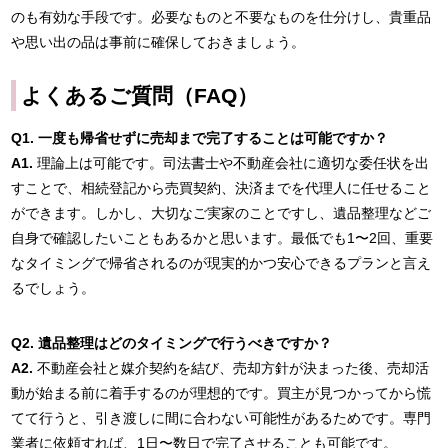
のも有効な手段です。必要なものと不要なものを仕分けし、貴重品
や思い出の品は事前に確保しておきましょう。
よくあるご質問（FAQ）
Q1. 一度も帰省せずに売却まで完了することは可能ですか？
A1.
理論上は可能です。司法書士や不動産会社に適切な委任状を出
すことで、相続登記から売買契約、決済までを代理人に任せること
ができます。しかし、大切なご実家のことですし、遺品整理などご
自身で確認したいこともあるかと思います。最低でも1〜2回、重要
なタイミングで帰省されるのが現実的かつ安心できるプランと言え
るでしょう。
Q2. 遺品整理はどのタイミングで行うべきですか？
A2.
不動産会社と媒介契約を結び、売却方針が決まった後、売却活
動が始まる前に着手するのが理想的です。買主が見つかってから慌
てて行うと、引き渡しに間に合わない可能性があるためです。専門
業者に依頼すれば、1日〜数日で完了させることも可能です。