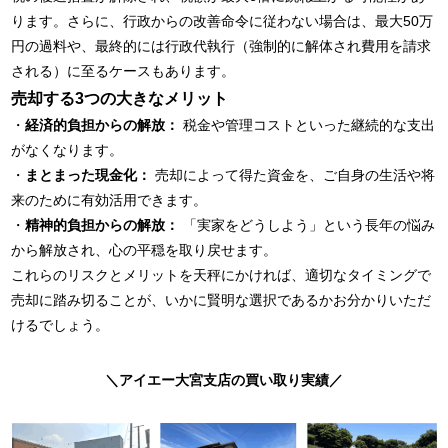
ります。さらに、行政からの改善命令に従わない場合は、最大50万
円の過料や、最終的には行政代執行（強制的に解体され費用を請求
される）に至るケースもあります。
売却する3つの大きなメリット
・
経済的負担からの解放：
税金や管理コストといった継続的な支出
がなくなります。
・
まとまった現金化：
売却によって得た資金を、ご自身の生活や将
来のために有効活用できます。
・
精神的負担からの解放：
「実家をどうしよう」という長年の悩み
から解放され、心の平穏を取り戻せます。
これらのリスクとメリットを天秤にかければ、適切なタイミングで
売却に踏み切ることが、いかに賢明な選択であるかお分かりいただ
けるでしょう。
＼
アイエー大宮支店の買い取り実績
／