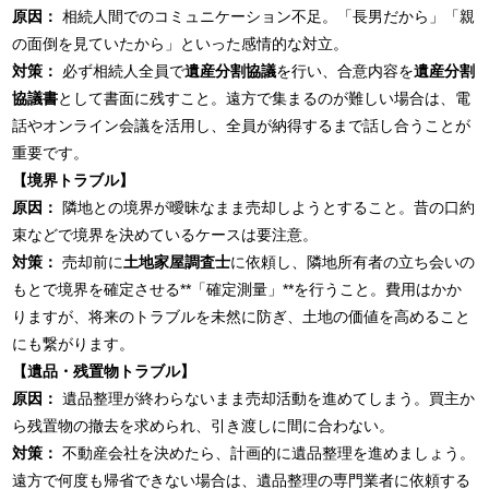
原因：
相続人間でのコミュニケーション不足。「長男だから」「親
の面倒を見ていたから」といった感情的な対立。
対策：
必ず相続人全員で
遺産分割協議
を行い、合意内容を
遺産分割
協議書
として書面に残すこと。遠方で集まるのが難しい場合は、電
話やオンライン会議を活用し、全員が納得するまで話し合うことが
重要です。
【境界トラブル】
原因：
隣地との境界が曖昧なまま売却しようとすること。昔の口約
束などで境界を決めているケースは要注意。
対策：
売却前に
土地家屋調査士
に依頼し、隣地所有者の立ち会いの
もとで境界を確定させる**「確定測量」**を行うこと。費用はかか
りますが、将来のトラブルを未然に防ぎ、土地の価値を高めること
にも繋がります。
【遺品・残置物トラブル】
原因：
遺品整理が終わらないまま売却活動を進めてしまう。買主か
ら残置物の撤去を求められ、引き渡しに間に合わない。
対策：
不動産会社を決めたら、計画的に遺品整理を進めましょう。
遠方で何度も帰省できない場合は、遺品整理の専門業者に依頼する