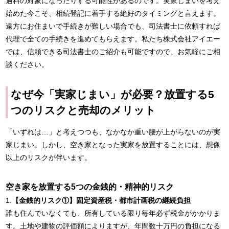
過料の対象になったりする可能性があるのです。実家じまいを考え
始めた今こそ、相続登記に着手する絶好のタイミングと言えます。
遠方にお住まいで手続きが難しい場合でも、司法書士に依頼すれば
代理で全ての手続きを進めてもらえます。私たち株式会社アイエー
では、信頼できる司法書士のご紹介も可能ですので、お気軽にご相
談ください。
なぜ今「実家じまい」が必要？放置する5
つのリスクと売却のメリット
「いずれは…」と考えつつも、なかなか重い腰が上がらないのが実
家じまい。しかし、空き家となった実家を放置することには、想像
以上のリスクが伴います。
空き家を放置する5つの金銭的・精神的リスク
1.
【金銭的リスク①】固定資産税・都市計画税の継続負担
誰も住んでいなくても、所有している限り毎年必ず税金がかかりま
す。土地や建物の評価額によりますが、年間数十万円の負担になる